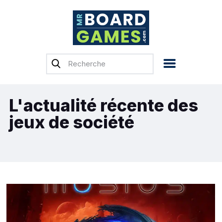
Accueil
Test & Avis
Actualités
Previews
L'actualité récente des
Tops, Conseils &
jeux de société
Guides d’achat
Financement
participatif
Français