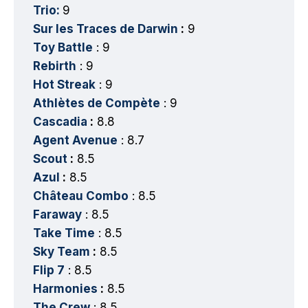
Trio:
9
Sur les Traces de Darwin
:
9
Toy Battle
: 9
Rebirth
: 9
Hot Streak
: 9
Athlètes de Compète
: 9
Cascadia
:
8.8
Agent Avenue
: 8.7
Scout
:
8.5
Azul
:
8.5
Château Combo
: 8.5
Faraway
: 8.5
Take Time
: 8.5
Sky Team
:
8.5
Flip 7
: 8.5
Harmonies
:
8.5
The Crew
: 8.5