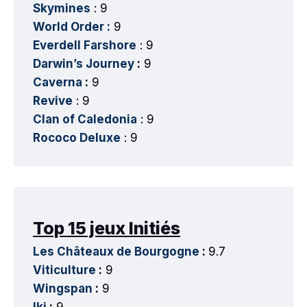
Skymines
: 9
World Order :
9
Everdell Farshore
: 9
Darwin’s Journey
:
9
Caverna
:
9
Revive
: 9
Clan of Caledonia
: 9
Rococo Deluxe
: 9
Top 15 jeux Initiés
Les Châteaux de Bourgogne
:
9.7
Viticulture
:
9
Wingspan
:
9
Iki
:
9