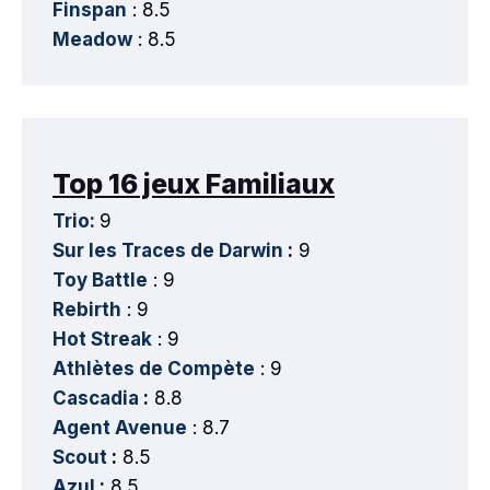
Finspan
: 8.5
Meadow
: 8.5
Top 16 jeux Familiaux
Trio:
9
Sur les Traces de Darwin
:
9
Toy Battle
: 9
Rebirth
: 9
Hot Streak
: 9
Athlètes de Compète
: 9
Cascadia
:
8.8
Agent Avenue
: 8.7
Scout
:
8.5
Azul
:
8.5