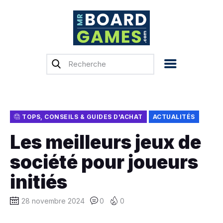
Accueil
Test & Avis
Actualités
Previews
TOPS, CONSEILS & GUIDES D'ACHAT
ACTUALITÉS
Tops, Conseils &
Les meilleurs jeux de
Guides d’achat
société pour joueurs
Financement
participatif
initiés
Français
28 novembre 2024
0
0