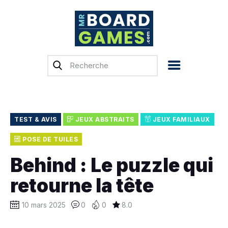
Accueil
Test & Avis
Actualités
Previews
TEST & AVIS
JEUX ABSTRAITS
JEUX FAMILIAUX
Tops, Conseils &
POSE DE TUILES
Guides d’achat
Behind : Le puzzle qui
Financement
retourne la tête
participatif
Français
10 mars 2025
0
0
8.0