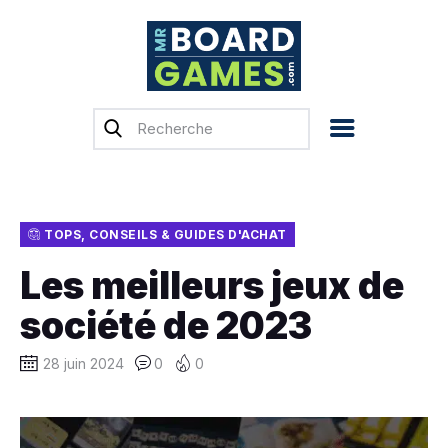
Accueil
Test & Avis
Actualités
Previews
TOPS, CONSEILS & GUIDES D'ACHAT
Tops, Conseils &
Les meilleurs jeux de
Guides d’achat
société de 2023
Financement
participatif
28 juin 2024
0
0
Français