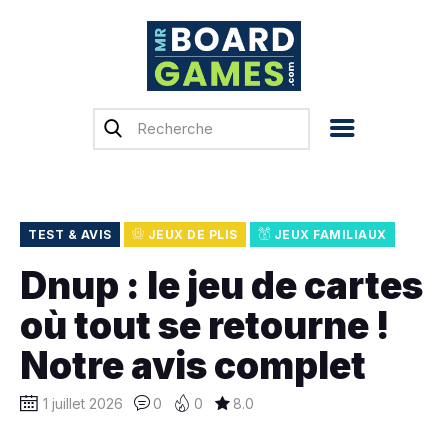
Accueil
Test & Avis
Actualités
Previews
TEST & AVIS
JEUX DE PLIS
JEUX FAMILIAUX
Tops, Conseils &
Dnup : le jeu de cartes
Guides d’achat
où tout se retourne !
Financement
participatif
Notre avis complet
Français
1 juillet 2026
0
0
8.0