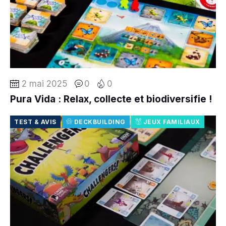
2 mai 2025
0
0
Pura Vida : Relax, collecte et biodiversifie !
TEST & AVIS
DECKBUILDING
JEUX FAMILIAUX