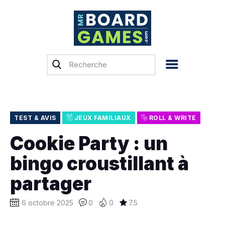
Accueil
Test & Avis
Actualités
Previews
TEST & AVIS
JEUX FAMILIAUX
ROLL & WRITE
Tops, Conseils &
Cookie Party : un
Guides d’achat
bingo croustillant à
Financement
participatif
partager
Français
6 octobre 2025
0
0
7.5