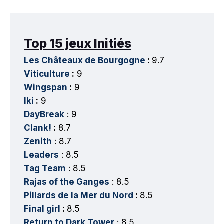
Top 15 jeux Initiés
Les Châteaux de Bourgogne
:
9.7
Viticulture
:
9
Wingspan
:
9
Iki
:
9
DayBreak
: 9
Clank!
:
8.7
Zenith
: 8.7
Leaders
: 8.5
Tag Team
: 8.5
Rajas of the Ganges
: 8.5
Pillards de la Mer du Nord
:
8.5
Final girl
:
8.5
Return to Dark Tower
: 8.5