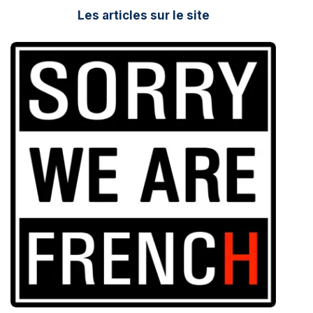
Les articles sur le site