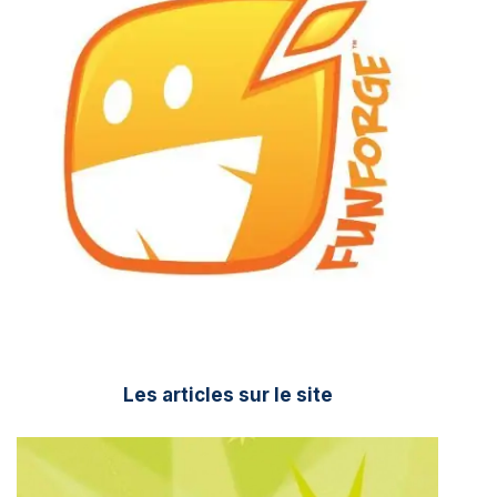
Les articles sur le site