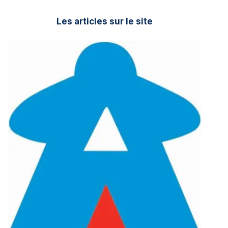
Les articles sur le site