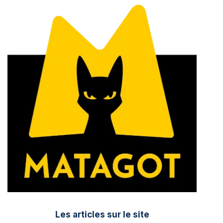
Les articles sur le site