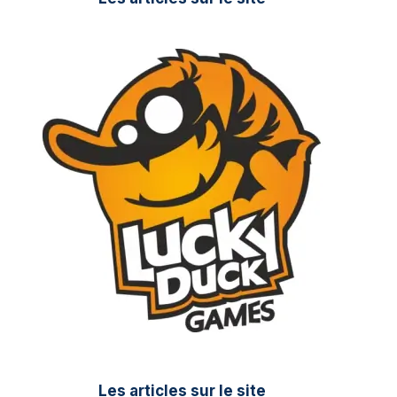
Les articles sur le site