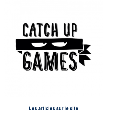
Les articles sur le site