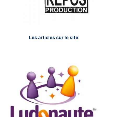
Les articles sur le site