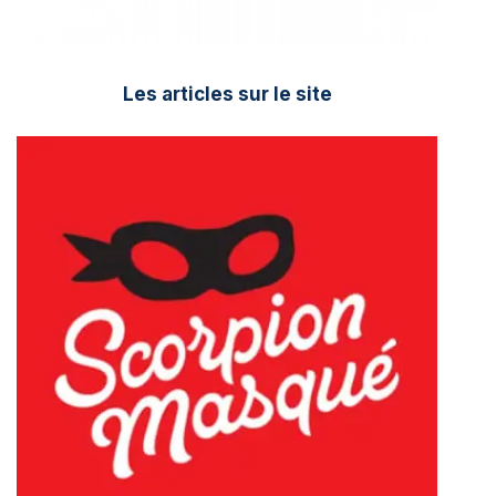
Les articles sur le site