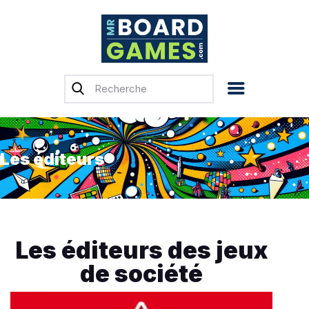
Accueil
Test & Avis
Actualités
Les éditeurs
Previews
Tops, Conseils &
Guides d’achat
Financement
participatif
Les éditeurs des jeux
Français
de société