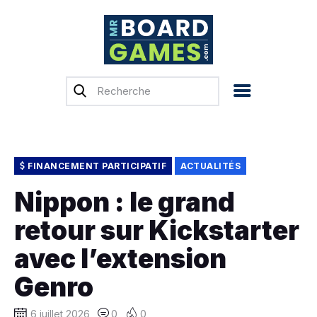
Accueil
Test & Avis
Actualités
Previews
FINANCEMENT PARTICIPATIF
ACTUALITÉS
Tops, Conseils &
Nippon : le grand
Guides d’achat
retour sur Kickstarter
Financement
participatif
avec l’extension
Français
Genro
6 juillet 2026
0
0