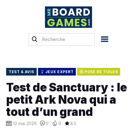
Accueil
Test & Avis
Actualités
Previews
TEST & AVIS
JEUX EXPERT
POSE DE TUILES
Tops, Conseils &
Test de Sanctuary : le
Guides d’achat
petit Ark Nova qui a
Financement
participatif
tout d’un grand
Français
12 mai 2026
0
0
8.5