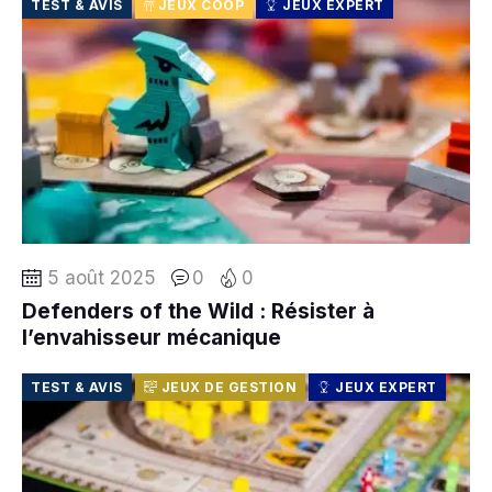
TEST & AVIS
JEUX COOP
JEUX EXPERT
5 août 2025
0
0
Defenders of the Wild : Résister à
l’envahisseur mécanique
TEST & AVIS
JEUX DE GESTION
JEUX EXPERT