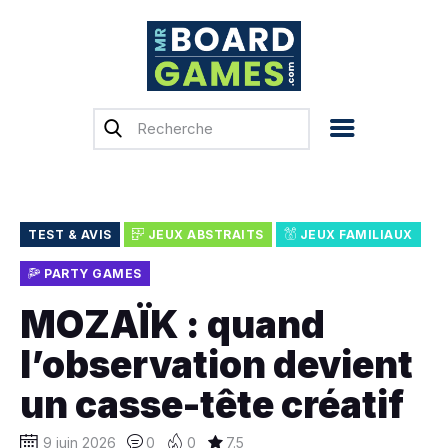
Accueil
Test & Avis
Actualités
Previews
TEST & AVIS
JEUX ABSTRAITS
JEUX FAMILIAUX
Tops, Conseils &
PARTY GAMES
Guides d’achat
MOZAÏK : quand
Financement
l’observation devient
participatif
Français
un casse-tête créatif
9 juin 2026
0
0
7.5