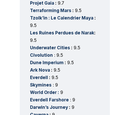
Projet Gaia
:
9.7
Terraforming Mars
:
9.5
Tzolk’in : Le Calendrier Maya
:
9.5
Les Ruines Perdues de Narak
:
9.5
Underwater Cities
:
9.5
Civolution
: 9.5
Dune Imperium
:
9.5
Ark Nova
:
9.5
Everdell
:
9.5
Skymines
: 9
World Order :
9
Everdell Farshore
: 9
Darwin’s Journey
:
9
Caverna
:
9