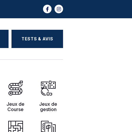
TESTS & AVIS
Jeux de
Jeux de
Course
gestion