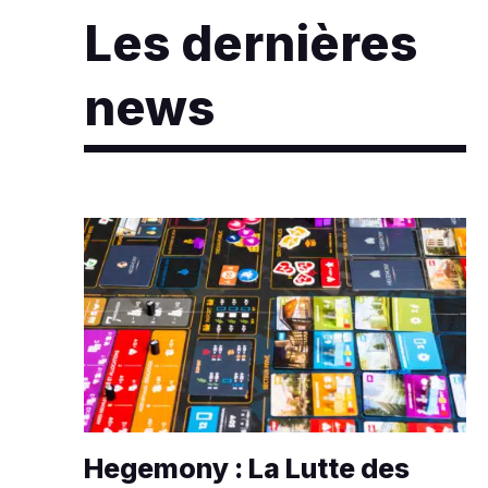
Les dernières
news
Hegemony : La Lutte des