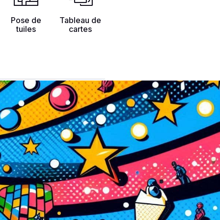
Pose de
Tableau de
tuiles
cartes