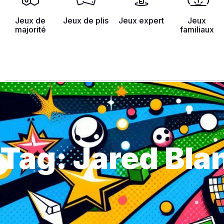
Jeux de
Jeux de plis
Jeux expert
Jeux
majorité
familiaux
Tag: Jared Bla