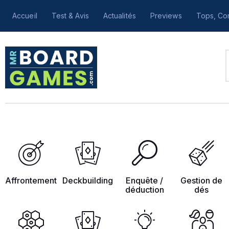
Accueil
Test & Avis
Actualités
Previews
Tops, Con
Affrontement
Deckbuilding
Enquête /
Gestion de
déduction
dés