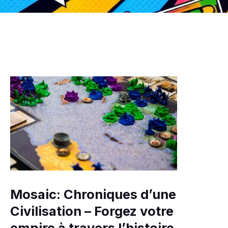
Mosaic: Chroniques d’une
Civilisation – Forgez votre
empire à travers l’histoire