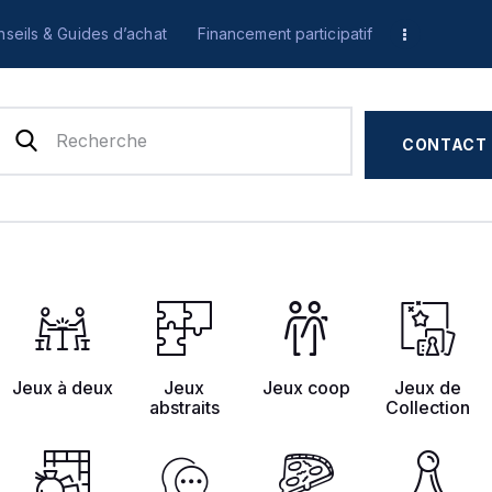
Accueil
seils & Guides d’achat
Financement participatif
Test & Avis
Actualités
CONTACT
Previews
Tops, Conseils &
Guides d’achat
Financement
Jeux à deux
Jeux
Jeux coop
Jeux de
abstraits
Collection
participatif
Français