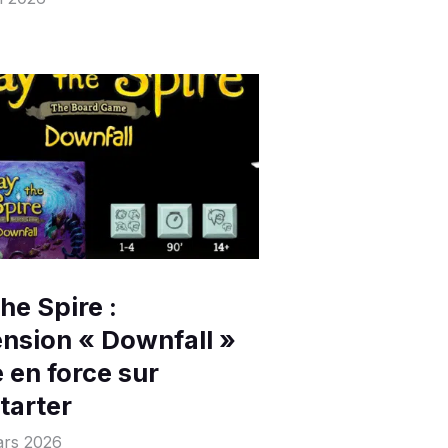
the Spire :
ension « Downfall »
e en force sur
tarter
ars 2026