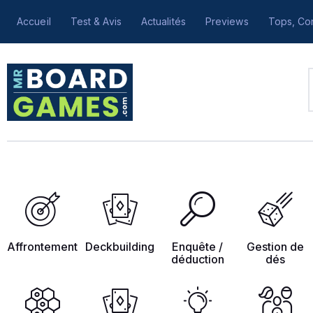
Accueil
Test & Avis
Actualités
Previews
Tops, Con
Affrontement
Deckbuilding
Enquête /
Gestion de
déduction
dés