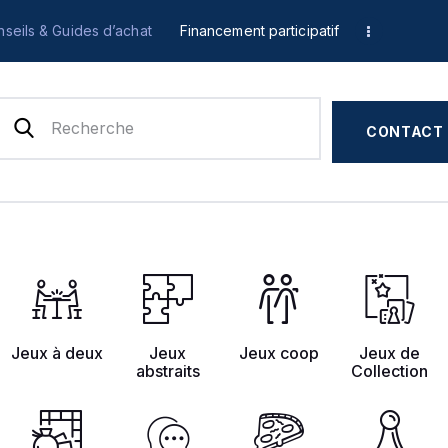
Accueil
seils & Guides d’achat
Financement participatif
Test & Avis
Actualités
CONTACT
Previews
Tops, Conseils &
Guides d’achat
Financement
Jeux à deux
Jeux
Jeux coop
Jeux de
abstraits
Collection
participatif
Français