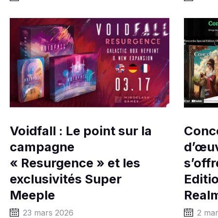
Voidfall : Le point sur la
Conco
campagne
d’œuv
« Resurgence » et les
s’off
exclusivités Super
Editi
Meeple
Realm
23 mars 2026
2 ma