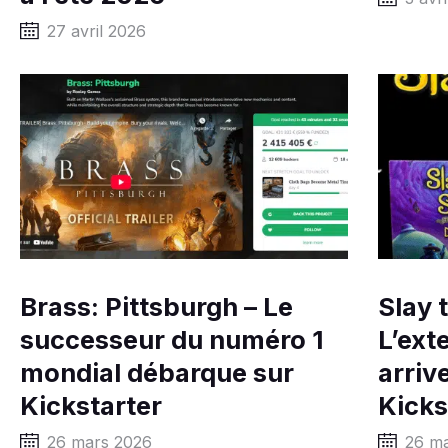
27 avril 2026
Brass: Pittsburgh – Le
Slay 
successeur du numéro 1
L’ext
mondial débarque sur
arriv
Kickstarter
Kicks
26 mars 2026
26 m