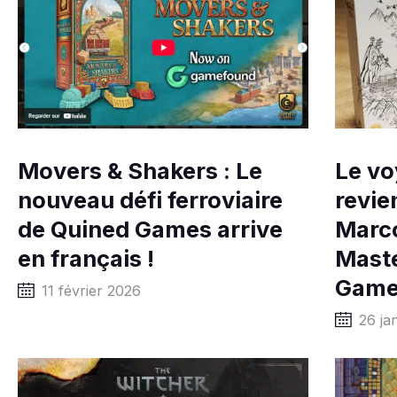
Movers & Shakers : Le
Le vo
nouveau défi ferroviaire
revie
de Quined Games arrive
Marco
en français !
Maste
Game
11 février 2026
26 ja