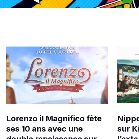
Lorenzo il Magnifico fête
Nippo
ses 10 ans avec une
sur K
double renaissance sur
l’ext