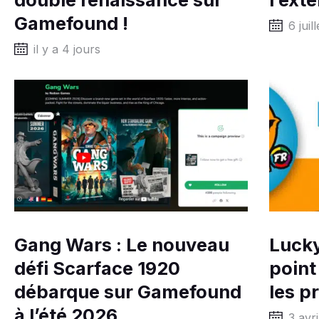
Gamefound !
6 juil
il y a 4 jours
Gang Wars : Le nouveau
Lucky
défi Scarface 1920
point
débarque sur Gamefound
les p
à l’été 2026
3 avr