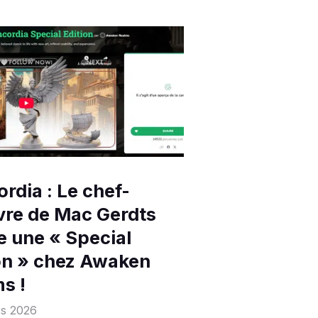
rdia : Le chef-
re de Mac Gerdts
re une « Special
on » chez Awaken
s !
rs 2026