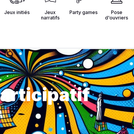
Jeux initiés
Jeux
Party games
Pose
narratifs
d'ouvriers
rticipatif