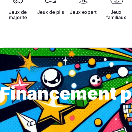
Jeux de
Jeux de plis
Jeux expert
Jeux
majorité
familiaux
Financement pa