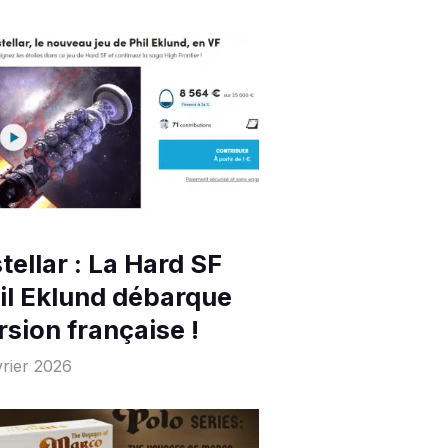
stellar : La Hard SF
il Eklund débarque
rsion française !
vrier 2026