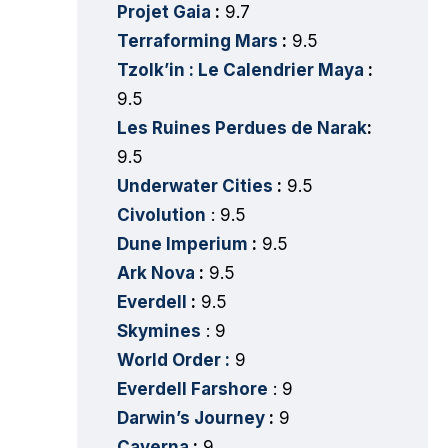
Projet Gaia
:
9.7
Terraforming Mars
:
9.5
Tzolk’in : Le Calendrier Maya
:
9.5
Les Ruines Perdues de Narak
:
9.5
Underwater Cities
:
9.5
Civolution
: 9.5
Dune Imperium
:
9.5
Ark Nova
:
9.5
Everdell
:
9.5
Skymines
: 9
World Order :
9
Everdell Farshore
: 9
Darwin’s Journey
:
9
Caverna
:
9