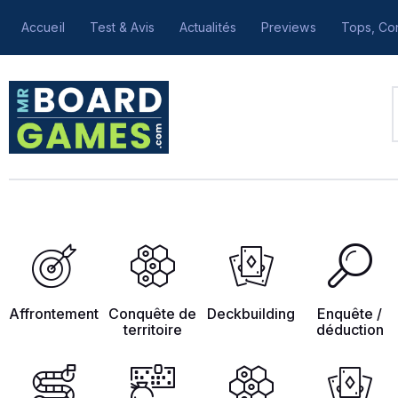
Accueil
Test & Avis
Actualités
Previews
Tops, Con
Affrontement
Conquête de
Deckbuilding
Enquête /
territoire
déduction