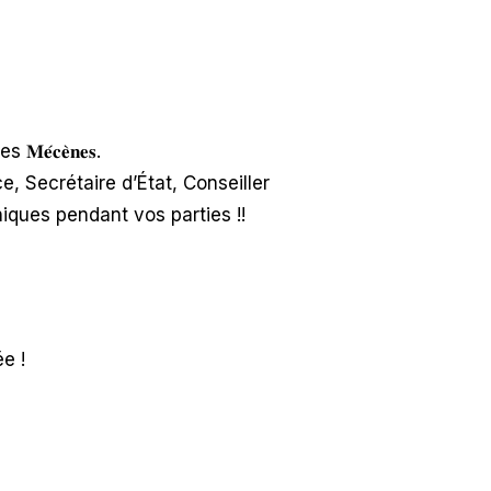
́𝐜𝐞̀𝐧𝐞𝐬.
e, Secrétaire d’État, Conseiller
iques pendant vos parties !!
ée !