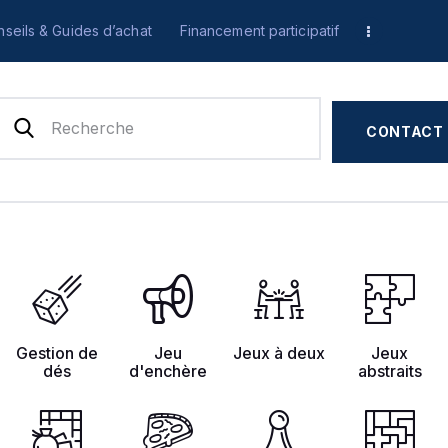
Accueil
seils & Guides d’achat
Financement participatif
Test & Avis
Actualités
CONTACT
Previews
Tops, Conseils &
Guides d’achat
Financement
Gestion de
Jeu
Jeux à deux
Jeux
dés
d'enchère
abstraits
participatif
Français