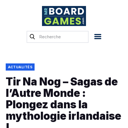
Accueil
Test & Avis
Actualités
Previews
ACTUALITÉS
Tops, Conseils &
Tir Na Nog – Sagas de
Guides d’achat
l’Autre Monde :
Financement
participatif
Plongez dans la
Français
mythologie irlandaise
!