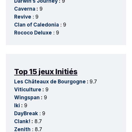
Darwin’s Journey
:
9
Caverna
:
9
Revive
: 9
Clan of Caledonia
: 9
Rococo Deluxe
: 9
Top 15 jeux Initiés
Les Châteaux de Bourgogne
:
9.7
Viticulture
:
9
Wingspan
:
9
Iki
:
9
DayBreak
: 9
Clank!
:
8.7
Zenith
: 8.7