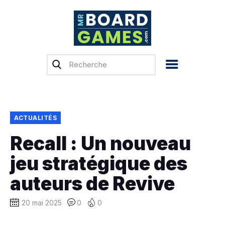
Accueil
Test & Avis
Actualités
Previews
ACTUALITÉS
Tops, Conseils &
Recall : Un nouveau
Guides d’achat
jeu stratégique des
Financement
participatif
auteurs de Revive
Français
20 mai 2025
0
0