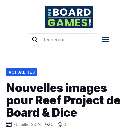
Accueil
Test & Avis
Actualités
Previews
ACTUALITÉS
Tops, Conseils &
Nouvelles images
Guides d’achat
pour Reef Project de
Financement
participatif
Board & Dice
Français
26 juillet 2024
0
0