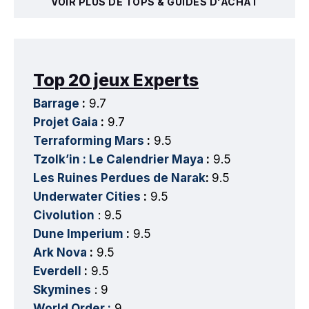
VOIR PLUS DE TOPS & GUIDES D'ACHAT
Top 20 jeux Experts
Barrage
:
9.7
Projet Gaia
:
9.7
Terraforming Mars
:
9.5
Tzolk’in : Le Calendrier Maya
:
9.5
Les Ruines Perdues de Narak
:
9.5
Underwater Cities
:
9.5
Civolution
: 9.5
Dune Imperium
:
9.5
Ark Nova
:
9.5
Everdell
:
9.5
Skymines
: 9
World Order :
9