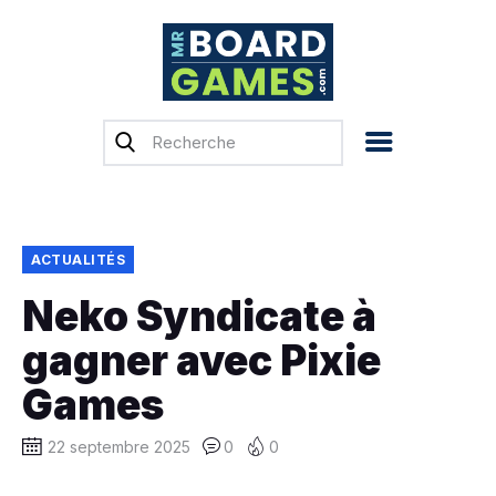
Accueil
Test & Avis
Actualités
Previews
ACTUALITÉS
Tops, Conseils &
Neko Syndicate à
Guides d’achat
gagner avec Pixie
Financement
participatif
Games
Français
22 septembre 2025
0
0