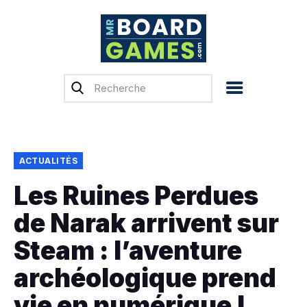
Accueil
Test & Avis
Actualités
Previews
ACTUALITÉS
Tops, Conseils &
Les Ruines Perdues
Guides d’achat
de Narak arrivent sur
Financement
participatif
Steam : l’aventure
Français
archéologique prend
vie en numérique !