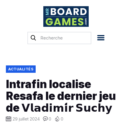
Accueil
Test & Avis
Actualités
Previews
ACTUALITÉS
Tops, Conseils &
Intrafin localise
Guides d’achat
Resafa le dernier jeu
Financement
participatif
de 𝗩𝗹𝗮𝗱𝗶𝗺𝗶́𝗿 𝗦𝘂𝗰𝗵𝘆
Français
29 juillet 2024
0
0