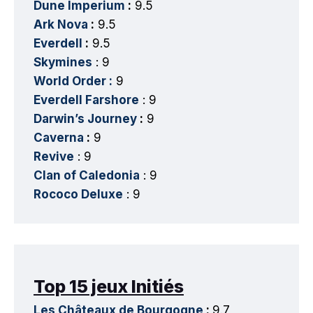
Dune Imperium
:
9.5
Ark Nova
:
9.5
Everdell
:
9.5
Skymines
: 9
World Order :
9
Everdell Farshore
: 9
Darwin’s Journey
:
9
Caverna
:
9
Revive
: 9
Clan of Caledonia
: 9
Rococo Deluxe
: 9
Top 15 jeux Initiés
Les Châteaux de Bourgogne
:
9.7