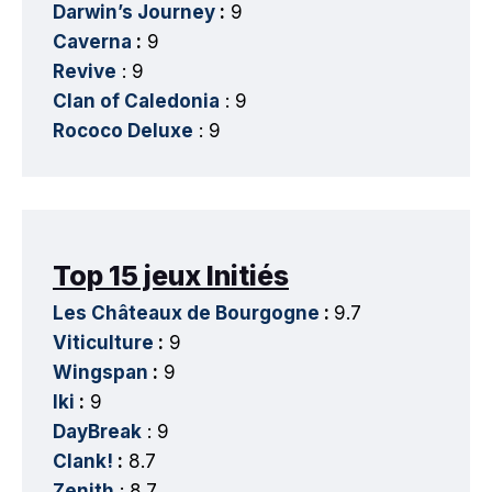
Darwin’s Journey
:
9
Caverna
:
9
Revive
: 9
Clan of Caledonia
: 9
Rococo Deluxe
: 9
Top 15 jeux Initiés
Les Châteaux de Bourgogne
:
9.7
Viticulture
:
9
Wingspan
:
9
Iki
:
9
DayBreak
: 9
Clank!
:
8.7
Zenith
: 8.7