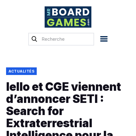
Accueil
Test & Avis
Actualités
Previews
ACTUALITÉS
Tops, Conseils &
Iello et CGE viennent
Guides d’achat
d’annoncer SETI :
Financement
participatif
Search for
Français
Extraterrestrial
Intelligence pour la