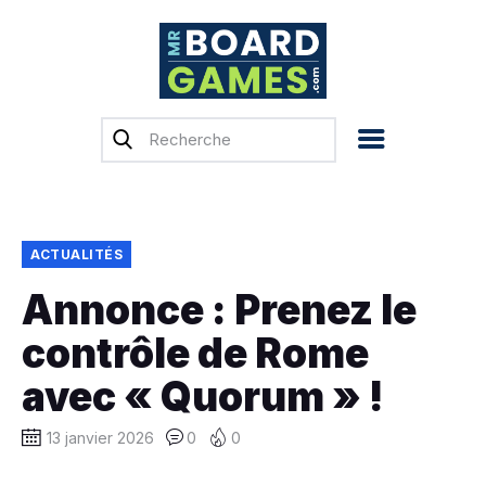
Accueil
Test & Avis
Actualités
Previews
ACTUALITÉS
Tops, Conseils &
Annonce : Prenez le
Guides d’achat
contrôle de Rome
Financement
participatif
avec « Quorum » !
Français
13 janvier 2026
0
0