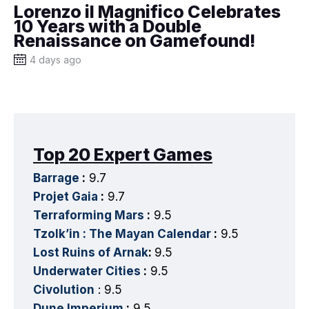
Lorenzo il Magnifico Celebrates
10 Years with a Double
Renaissance on Gamefound!
4 days ago
Top 20 Expert Games
Barrage
:
9.7
Projet Gaia
:
9.7
Terraforming Mars
:
9.5
Tzolk’in : The Mayan Calendar
:
9.5
Lost Ruins of Arnak
:
9.5
Underwater Cities
:
9.5
Civolution
: 9.5
Dune Imperium
:
9.5