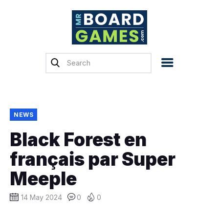
Home
Reviews
News
Previews
NEWS
Top, Tips & Buying
Black Forest en
Guides
français par Super
Crowdfunding
Meeple
English
14 May 2024
0
0